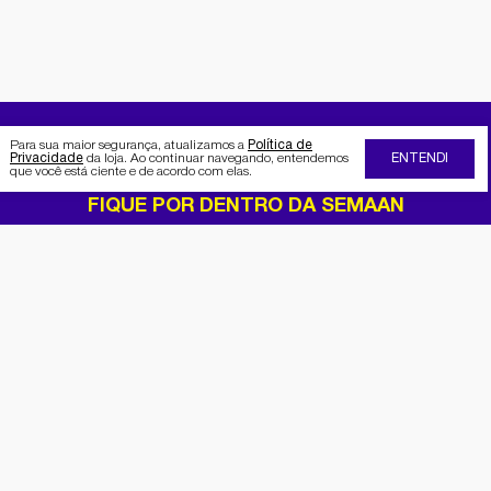
Para sua maior segurança, atualizamos a
Política de
Privacidade
da loja. Ao continuar navegando, entendemos
ENTENDI
que você está ciente e de acordo com elas.
FIQUE POR DENTRO DA SEMAAN
Receba no seu e-mail nossas
promoções e novidades
Cadastrar