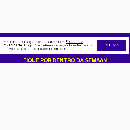
Para sua maior segurança, atualizamos a
Política de
Privacidade
da loja. Ao continuar navegando, entendemos
ENTENDI
que você está ciente e de acordo com elas.
FIQUE POR DENTRO DA SEMAAN
Receba no seu e-mail nossas
promoções e novidades
Cadastrar