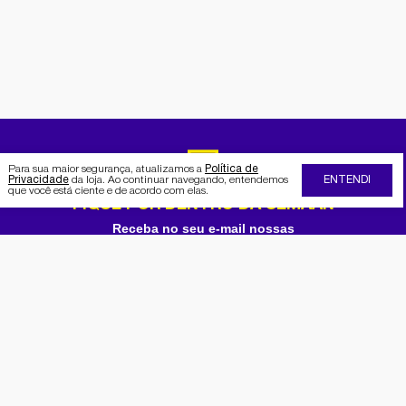
Para sua maior segurança, atualizamos a
Política de
Privacidade
da loja. Ao continuar navegando, entendemos
ENTENDI
que você está ciente e de acordo com elas.
FIQUE POR DENTRO DA SEMAAN
Receba no seu e-mail nossas
promoções e novidades
Cadastrar