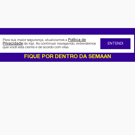
Para sua maior segurança, atualizamos a
Política de
Privacidade
da loja. Ao continuar navegando, entendemos
ENTENDI
que você está ciente e de acordo com elas.
FIQUE POR DENTRO DA SEMAAN
Receba no seu e-mail nossas
promoções e novidades
Cadastrar