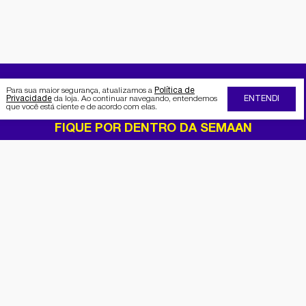
Para sua maior segurança, atualizamos a
Política de
Privacidade
da loja. Ao continuar navegando, entendemos
ENTENDI
que você está ciente e de acordo com elas.
FIQUE POR DENTRO DA SEMAAN
Receba no seu e-mail nossas
promoções e novidades
Cadastrar