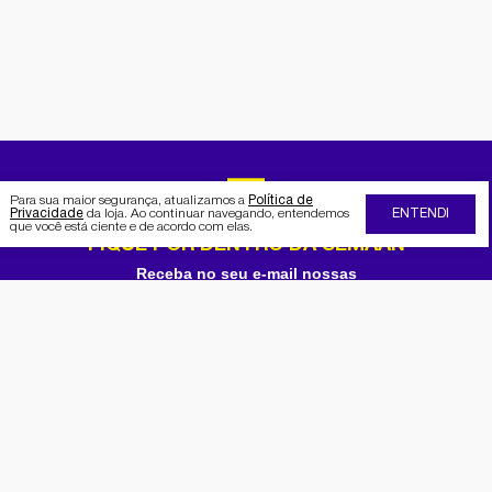
Para sua maior segurança, atualizamos a
Política de
Privacidade
da loja. Ao continuar navegando, entendemos
ENTENDI
que você está ciente e de acordo com elas.
FIQUE POR DENTRO DA SEMAAN
Receba no seu e-mail nossas
promoções e novidades
Cadastrar