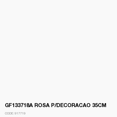
GF133718A ROSA P/DECORACAO 35CM
917719