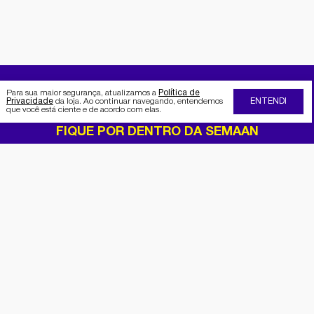
Para sua maior segurança, atualizamos a
Política de
Privacidade
da loja. Ao continuar navegando, entendemos
ENTENDI
que você está ciente e de acordo com elas.
FIQUE POR DENTRO DA SEMAAN
Receba no seu e-mail nossas
promoções e novidades
Cadastrar