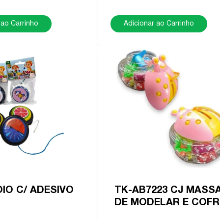
 ao Carrinho
Adicionar ao Carrinho
OIO C/ ADESIVO
TK-AB7223 CJ MASS
DE MODELAR E COFR