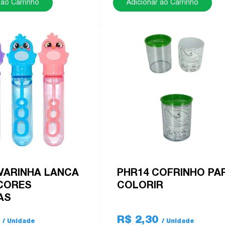
 ao Carrinho
Adicionar ao Carrinho
 VARINHA LANCA
PHR14 COFRINHO PA
CORES
COLORIR
AS
9
R$ 2,30