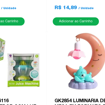
9
R$ 14,89
 ao Carrinho
Adicionar ao Carrinho
6116
GK2854 LUMINARIA D