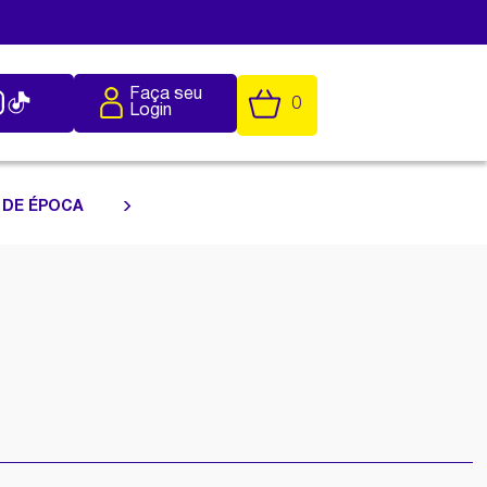
Faça seu
0
Login
 DE ÉPOCA