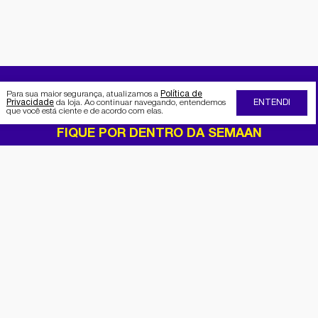
Para sua maior segurança, atualizamos a
Política de
Privacidade
da loja. Ao continuar navegando, entendemos
ENTENDI
que você está ciente e de acordo com elas.
FIQUE POR DENTRO DA SEMAAN
Receba no seu e-mail nossas
promoções e novidades
Cadastrar