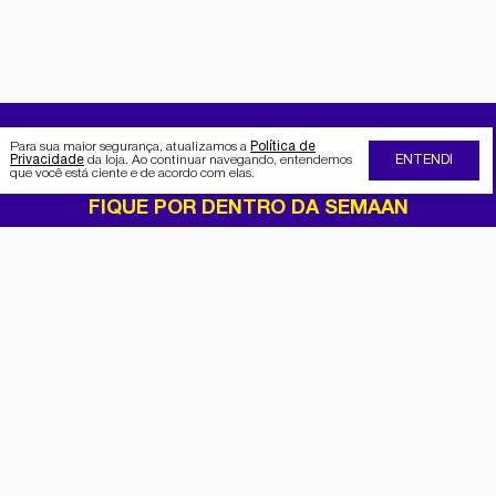
Para sua maior segurança, atualizamos a
Política de
Privacidade
da loja. Ao continuar navegando, entendemos
ENTENDI
que você está ciente e de acordo com elas.
FIQUE POR DENTRO DA SEMAAN
Receba no seu e-mail nossas
promoções e novidades
Cadastrar