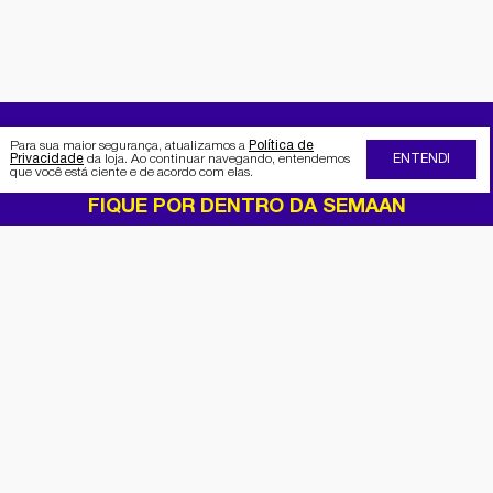
Para sua maior segurança, atualizamos a
Política de
Privacidade
da loja. Ao continuar navegando, entendemos
ENTENDI
que você está ciente e de acordo com elas.
FIQUE POR DENTRO DA SEMAAN
Receba no seu e-mail nossas
promoções e novidades
Cadastrar