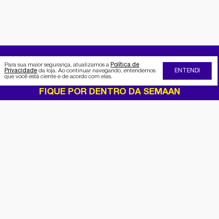
Para sua maior segurança, atualizamos a
Política de
Privacidade
da loja. Ao continuar navegando, entendemos
ENTENDI
que você está ciente e de acordo com elas.
FIQUE POR DENTRO DA SEMAAN
Receba no seu e-mail nossas
promoções e novidades
Cadastrar