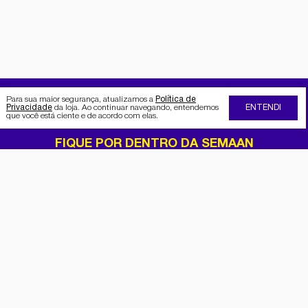
Para sua maior segurança, atualizamos a
Política de
Privacidade
da loja. Ao continuar navegando, entendemos
ENTENDI
que você está ciente e de acordo com elas.
FIQUE POR DENTRO DA SEMAAN
Receba no seu e-mail nossas
promoções e novidades
Cadastrar