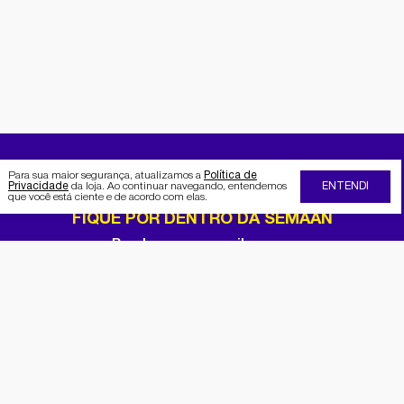
Para sua maior segurança, atualizamos a
Política de
Privacidade
da loja. Ao continuar navegando, entendemos
ENTENDI
que você está ciente e de acordo com elas.
FIQUE POR DENTRO DA SEMAAN
Receba no seu e-mail nossas
promoções e novidades
Cadastrar