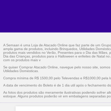
A Semaan é uma Loja de Atacado Online que faz parte de um Grup
ampla gama de produtos, incluindo Brinquedos, Utilidades Doméstic
produtos mais vendidos no Verão, Presentes para o Dia das Mães, p
Dia das Crianças, produtos para o Halloween e enfeites de Natal no
com os produtos mais v
Se quiser Comprar Atacado Online, navegue pelo nosso site, somos
Utilidades Domésticas.
Compra mínima de R$ 1500,00 pelo Televendas e R$1000,00 pela loj
A data de vencimento do Boleto é de 1 dia util após o fechamento d
As fotos dos produtos são meramente ilustrativas podendo sofrer alt
estoque. Alguns produtos poderão vir em embalagens separadas po
Brinquedos Ataca