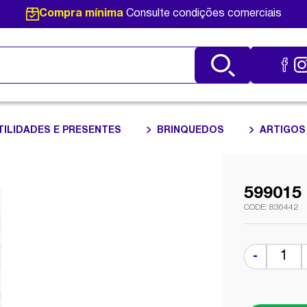
Compra mínima
Consulte condições comerciais
TILIDADES E PRESENTES
BRINQUEDOS
ARTIGOS
59901
836442
-