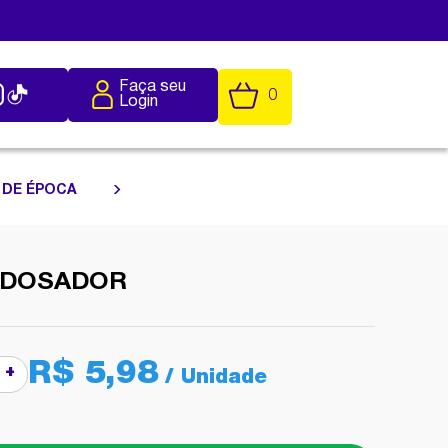
Faça seu
0
Login
 DE ÉPOCA
5 DOSADOR
R$ 5,98
+