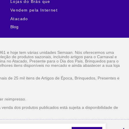
Lojas do Brás que
Vendem pela Internet
Atacado
Blog
961 e hoje tem várias unidades Semaan. Nós oferecemos uma
eção de produtos sazonais, incluindo artigos para o Carnaval e
ina no Atacado, Presente para o Dia dos Pais, Brinquedos para o
lhores itens disponíveis no mercado e ainda abastecer a sua loja
is de 25 mil itens de Artigos de Época, Brinquedos, Presentes e
er reimpresso.
 venda dos produtos publicados está sujeita a disponibilidade de
la Internet Atacado