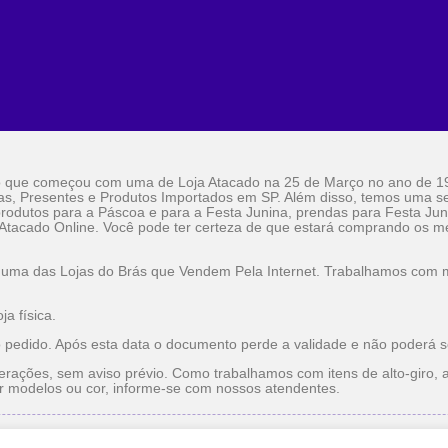
o que começou com uma de Loja Atacado na 25 de Março no ano de 1
as, Presentes e Produtos Importados em SP. Além disso, temos uma sel
rodutos para a Páscoa e para a Festa Junina, prendas para Festa Jun
 Atacado Online. Você pode ter certeza de que estará comprando os me
 uma das Lojas do Brás que Vendem Pela Internet. Trabalhamos com ma
a física.
o pedido. Após esta data o documento perde a validade e não poderá s
erações, sem aviso prévio. Como trabalhamos com itens de alto-giro, a
r modelos ou cor, informe-se com nossos atendentes.
do
Utilidade Doméstica Atacado
Lojas do Brás que Vendem pe