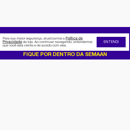
Para sua maior segurança, atualizamos a
Política de
Privacidade
da loja. Ao continuar navegando, entendemos
ENTENDI
que você está ciente e de acordo com elas.
FIQUE POR DENTRO DA SEMAAN
Receba no seu e-mail nossas
promoções e novidades
Cadastrar