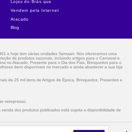
Lojas do Brás que
Vendem pela Internet
Atacado
Blog
961 e hoje tem várias unidades Semaan. Nós oferecemos uma
eção de produtos sazonais, incluindo artigos para o Carnaval e
ina no Atacado, Presente para o Dia dos Pais, Brinquedos para o
lhores itens disponíveis no mercado e ainda abastecer a sua loja
is de 25 mil itens de Artigos de Época, Brinquedos, Presentes e
er reimpresso.
 venda dos produtos publicados está sujeita a disponibilidade de
la Internet Atacado