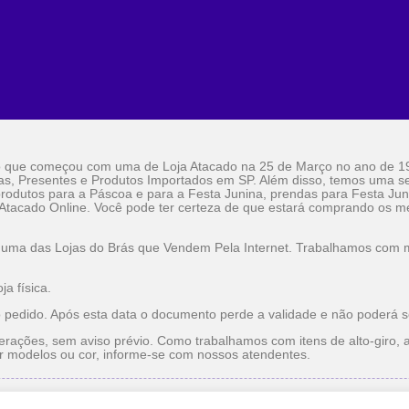
o que começou com uma de Loja Atacado na 25 de Março no ano de 1
as, Presentes e Produtos Importados em SP. Além disso, temos uma sel
rodutos para a Páscoa e para a Festa Junina, prendas para Festa Jun
 Atacado Online. Você pode ter certeza de que estará comprando os me
 uma das Lojas do Brás que Vendem Pela Internet. Trabalhamos com ma
a física.
o pedido. Após esta data o documento perde a validade e não poderá s
erações, sem aviso prévio. Como trabalhamos com itens de alto-giro, a
r modelos ou cor, informe-se com nossos atendentes.
do
Utilidade Doméstica Atacado
Lojas do Brás que Vendem pe