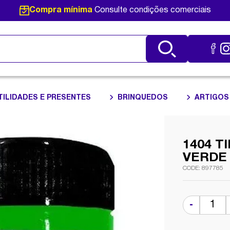
Compra mínima
Consulte condições comerciais
TILIDADES E PRESENTES
BRINQUEDOS
ARTIGOS
1404 T
VERDE
897785
-