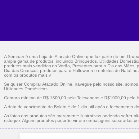
A Semaan é uma Loja de Atacado Online que faz parte de um Grup
ampla gama de produtos, incluindo Brinquedos, Utilidades Doméstic
produtos mais vendidos no Verão, Presentes para o Dia das Mães, p
Dia das Crianças, produtos para o Halloween e enfeites de Natal no
com os produtos mais v
Se quiser Comprar Atacado Online, navegue pelo nosso site, somos
Utilidades Domésticas.
Compra mínima de R$ 1500,00 pelo Televendas e R$1000,00 pela loj
A data de vencimento do Boleto é de 1 dia util após o fechamento d
As fotos dos produtos são meramente ilustrativas podendo sofrer alt
estoque. Alguns produtos poderão vir em embalagens separadas po
Brinquedos Ataca