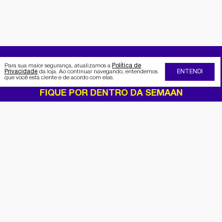
Para sua maior segurança, atualizamos a
Política de
Privacidade
da loja. Ao continuar navegando, entendemos
ENTENDI
que você está ciente e de acordo com elas.
FIQUE POR DENTRO DA SEMAAN
Receba no seu e-mail nossas
promoções e novidades
Cadastrar