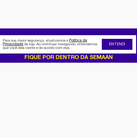
Para sua maior segurança, atualizamos a
Política de
Privacidade
da loja. Ao continuar navegando, entendemos
ENTENDI
que você está ciente e de acordo com elas.
FIQUE POR DENTRO DA SEMAAN
Receba no seu e-mail nossas
promoções e novidades
Cadastrar