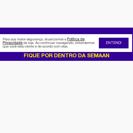
Para sua maior segurança, atualizamos a
Política de
Privacidade
da loja. Ao continuar navegando, entendemos
ENTENDI
que você está ciente e de acordo com elas.
FIQUE POR DENTRO DA SEMAAN
Receba no seu e-mail nossas
promoções e novidades
Cadastrar