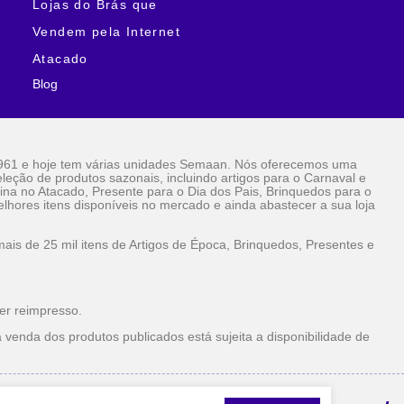
Lojas do Brás que
Vendem pela Internet
Atacado
Blog
961 e hoje tem várias unidades Semaan. Nós oferecemos uma
eção de produtos sazonais, incluindo artigos para o Carnaval e
ina no Atacado, Presente para o Dia dos Pais, Brinquedos para o
lhores itens disponíveis no mercado e ainda abastecer a sua loja
is de 25 mil itens de Artigos de Época, Brinquedos, Presentes e
er reimpresso.
 venda dos produtos publicados está sujeita a disponibilidade de
la Internet Atacado