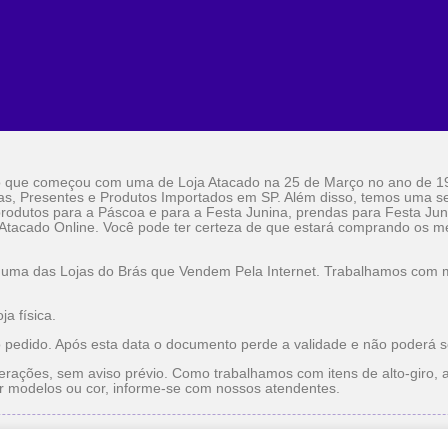
o que começou com uma de Loja Atacado na 25 de Março no ano de 1
as, Presentes e Produtos Importados em SP. Além disso, temos uma sel
rodutos para a Páscoa e para a Festa Junina, prendas para Festa Jun
 Atacado Online. Você pode ter certeza de que estará comprando os me
 uma das Lojas do Brás que Vendem Pela Internet. Trabalhamos com ma
a física.
o pedido. Após esta data o documento perde a validade e não poderá s
erações, sem aviso prévio. Como trabalhamos com itens de alto-giro, a
r modelos ou cor, informe-se com nossos atendentes.
do
Utilidade Doméstica Atacado
Lojas do Brás que Vendem pe