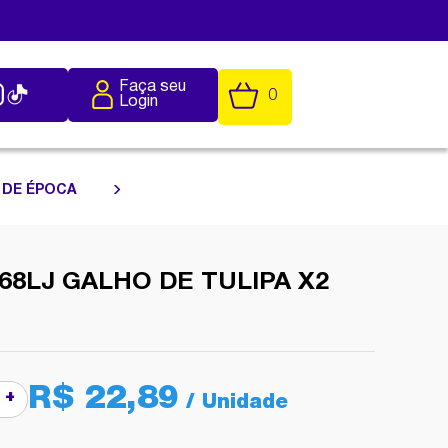
Faça seu
0
Login
 DE ÉPOCA
68LJ GALHO DE TULIPA X2
R$ 22,89
+