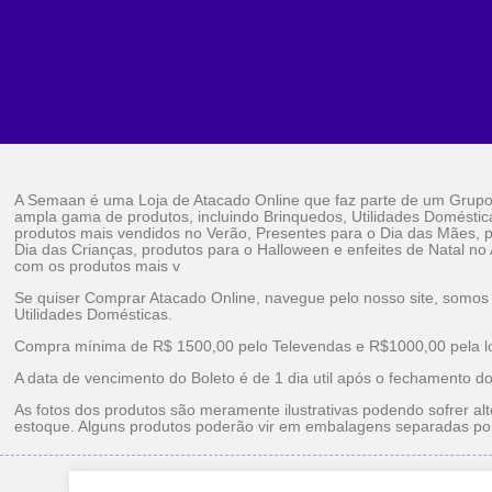
A Semaan é uma Loja de Atacado Online que faz parte de um Grup
ampla gama de produtos, incluindo Brinquedos, Utilidades Doméstic
produtos mais vendidos no Verão, Presentes para o Dia das Mães, p
Dia das Crianças, produtos para o Halloween e enfeites de Natal no
com os produtos mais v
Se quiser Comprar Atacado Online, navegue pelo nosso site, somos
Utilidades Domésticas.
Compra mínima de R$ 1500,00 pelo Televendas e R$1000,00 pela loj
A data de vencimento do Boleto é de 1 dia util após o fechamento d
As fotos dos produtos são meramente ilustrativas podendo sofrer alt
estoque. Alguns produtos poderão vir em embalagens separadas po
Brinquedos Ataca