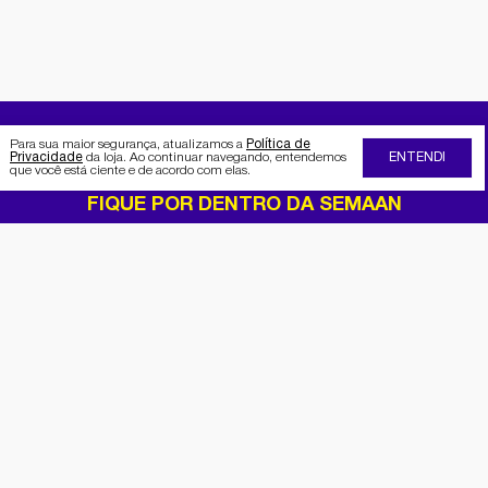
Para sua maior segurança, atualizamos a
Política de
Privacidade
da loja. Ao continuar navegando, entendemos
ENTENDI
que você está ciente e de acordo com elas.
FIQUE POR DENTRO DA SEMAAN
Receba no seu e-mail nossas
promoções e novidades
Cadastrar