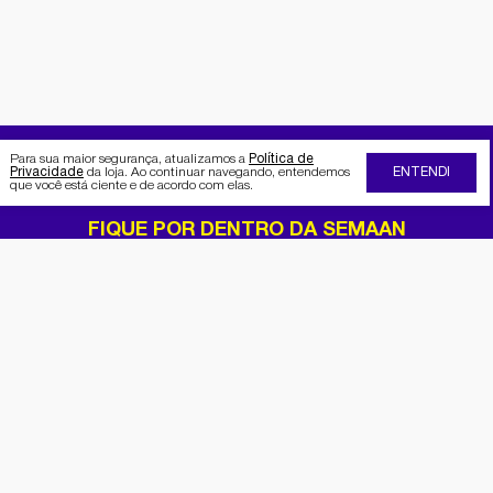
Para sua maior segurança, atualizamos a
Política de
Privacidade
da loja. Ao continuar navegando, entendemos
ENTENDI
que você está ciente e de acordo com elas.
FIQUE POR DENTRO DA SEMAAN
Receba no seu e-mail nossas
promoções e novidades
Cadastrar