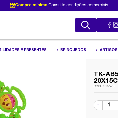
Compra mínima
Consulte condições comerciais
TILIDADES E PRESENTES
BRINQUEDOS
ARTIGOS
TK-AB
20X15
915570
-