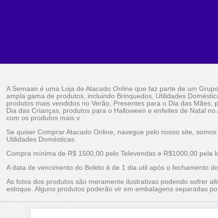
A Semaan é uma Loja de Atacado Online que faz parte de um Grup
ampla gama de produtos, incluindo Brinquedos, Utilidades Doméstic
produtos mais vendidos no Verão, Presentes para o Dia das Mães, p
Dia das Crianças, produtos para o Halloween e enfeites de Natal no
com os produtos mais v
Se quiser Comprar Atacado Online, navegue pelo nosso site, somos
Utilidades Domésticas.
Compra mínima de R$ 1500,00 pelo Televendas e R$1000,00 pela loj
A data de vencimento do Boleto é de 1 dia util após o fechamento d
As fotos dos produtos são meramente ilustrativas podendo sofrer alt
estoque. Alguns produtos poderão vir em embalagens separadas po
Brinquedos Ataca