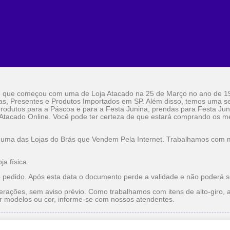
o que começou com uma de Loja Atacado na 25 de Março no ano de 1
as, Presentes e Produtos Importados em SP. Além disso, temos uma sel
rodutos para a Páscoa e para a Festa Junina, prendas para Festa Jun
 Atacado Online. Você pode ter certeza de que estará comprando os me
 uma das Lojas do Brás que Vendem Pela Internet. Trabalhamos com ma
a física.
o pedido. Após esta data o documento perde a validade e não poderá s
erações, sem aviso prévio. Como trabalhamos com itens de alto-giro, a
r modelos ou cor, informe-se com nossos atendentes.
do
Utilidade Doméstica Atacado
Lojas do Brás que Vendem pe