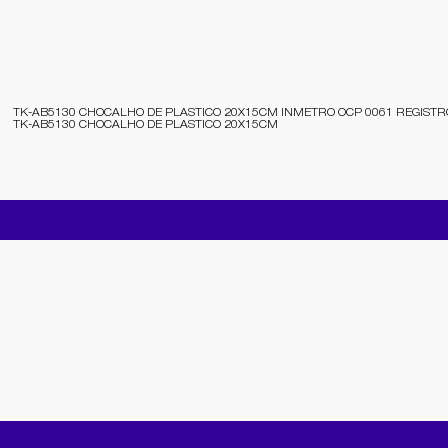
TK-AB5130 CHOCALHO DE PLASTICO 20X15CM INMETRO OCP 0061 REGISTRO
TK-AB5130 CHOCALHO DE PLASTICO 20X15CM