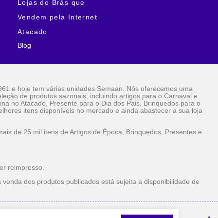
Lojas do Brás que
Vendem pela Internet
Atacado
Blog
961 e hoje tem várias unidades Semaan. Nós oferecemos uma
eção de produtos sazonais, incluindo artigos para o Carnaval e
ina no Atacado, Presente para o Dia dos Pais, Brinquedos para o
lhores itens disponíveis no mercado e ainda abastecer a sua loja
is de 25 mil itens de Artigos de Época, Brinquedos, Presentes e
er reimpresso.
 venda dos produtos publicados está sujeita a disponibilidade de
la Internet Atacado