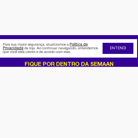
Para sua maior segurança, atualizamos a
Política de
Privacidade
da loja. Ao continuar navegando, entendemos
ENTENDI
que você está ciente e de acordo com elas.
FIQUE POR DENTRO DA SEMAAN
Receba no seu e-mail nossas
promoções e novidades
Cadastrar