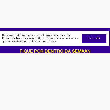
Para sua maior segurança, atualizamos a
Política de
Privacidade
da loja. Ao continuar navegando, entendemos
ENTENDI
que você está ciente e de acordo com elas.
FIQUE POR DENTRO DA SEMAAN
Receba no seu e-mail nossas
promoções e novidades
Cadastrar