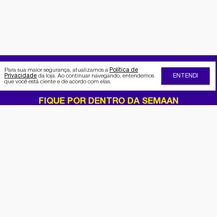
Para sua maior segurança, atualizamos a
Política de
Privacidade
da loja. Ao continuar navegando, entendemos
ENTENDI
que você está ciente e de acordo com elas.
FIQUE POR DENTRO DA SEMAAN
Receba no seu e-mail nossas
promoções e novidades
Cadastrar