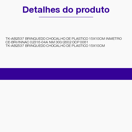
Detalhes do produto
TK-AB2537 BRINQUEDO CHOCALHO DE PLASTICO 15X10CM INMETRO
CE-BRI/INNAC 02316-04A NM 300/2002 OCP 0061
TK-AB2537 BRINQUEDO CHOCALHO DE PLASTICO 15X10CM