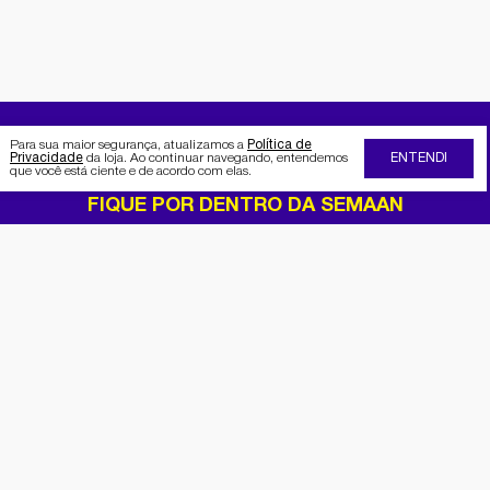
Para sua maior segurança, atualizamos a
Política de
Privacidade
da loja. Ao continuar navegando, entendemos
ENTENDI
que você está ciente e de acordo com elas.
FIQUE POR DENTRO DA SEMAAN
Receba no seu e-mail nossas
promoções e novidades
Cadastrar