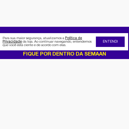
Para sua maior segurança, atualizamos a
Política de
Privacidade
da loja. Ao continuar navegando, entendemos
ENTENDI
que você está ciente e de acordo com elas.
FIQUE POR DENTRO DA SEMAAN
Receba no seu e-mail nossas
promoções e novidades
Cadastrar