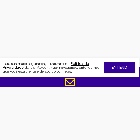
Para sua maior segurança, atualizamos a
Política de
Privacidade
da loja. Ao continuar navegando, entendemos
ENTENDI
que você está ciente e de acordo com elas.
FIQUE POR DENTRO DA SEMAAN
Receba no seu e-mail nossas
promoções e novidades