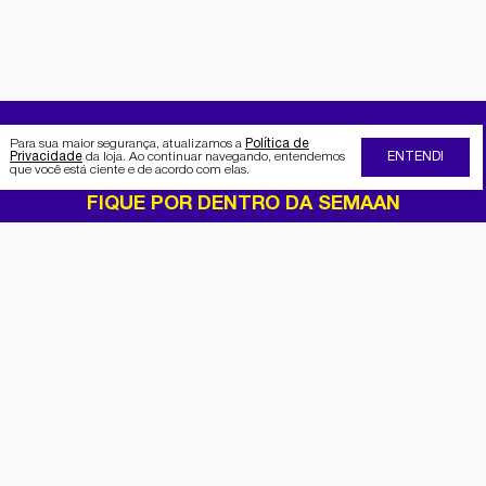
Para sua maior segurança, atualizamos a
Política de
Privacidade
da loja. Ao continuar navegando, entendemos
ENTENDI
que você está ciente e de acordo com elas.
FIQUE POR DENTRO DA SEMAAN
Receba no seu e-mail nossas
promoções e novidades
Cadastrar