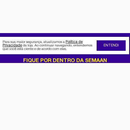
Para sua maior segurança, atualizamos a
Política de
Privacidade
da loja. Ao continuar navegando, entendemos
ENTENDI
que você está ciente e de acordo com elas.
FIQUE POR DENTRO DA SEMAAN
Receba no seu e-mail nossas
promoções e novidades
Cadastrar