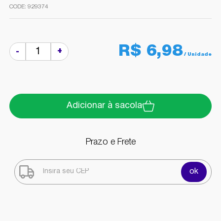
929374
R$ 6,98
+
-
Adicionar à sacola
Prazo e Frete
ok