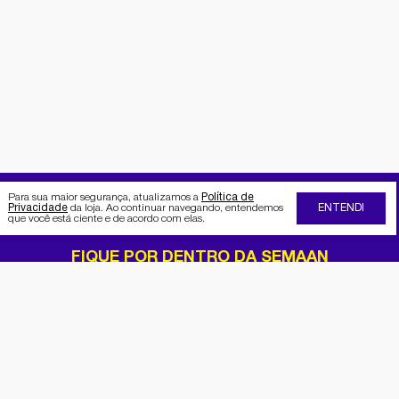
Para sua maior segurança, atualizamos a
Política de
Privacidade
da loja. Ao continuar navegando, entendemos
ENTENDI
que você está ciente e de acordo com elas.
FIQUE POR DENTRO DA SEMAAN
Receba no seu e-mail nossas
promoções e novidades