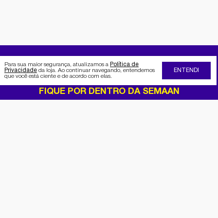
Para sua maior segurança, atualizamos a
Política de
Privacidade
da loja. Ao continuar navegando, entendemos
ENTENDI
que você está ciente e de acordo com elas.
FIQUE POR DENTRO DA SEMAAN
Receba no seu e-mail nossas
promoções e novidades
Cadastrar