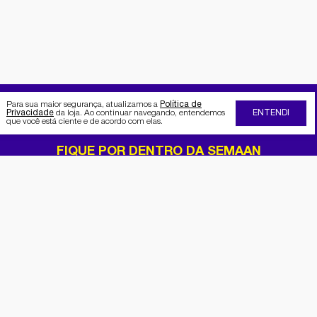
Para sua maior segurança, atualizamos a
Política de
Privacidade
da loja. Ao continuar navegando, entendemos
ENTENDI
que você está ciente e de acordo com elas.
FIQUE POR DENTRO DA SEMAAN
Receba no seu e-mail nossas
promoções e novidades
Cadastrar