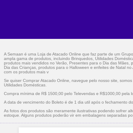
A Semaan é uma Loja de Atacado Online que faz parte de um Grup
ampla gama de produtos, incluindo Brinquedos, Utilidades Doméstic
produtos mais vendidos no Verão, Presentes para o Dia das Mães, p
Dia das Crianças, produtos para o Halloween e enfeites de Natal no
com os produtos mais v
Se quiser Comprar Atacado Online, navegue pelo nosso site, somos
Utilidades Domésticas.
Compra mínima de R$ 1500,00 pelo Televendas e R$1000,00 pela loj
A data de vencimento do Boleto é de 1 dia util após o fechamento d
As fotos dos produtos são meramente ilustrativas podendo sofrer alt
estoque. Alguns produtos poderão vir em embalagens separadas po
Brinquedos Ataca