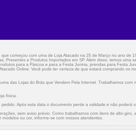
o que começou com uma de Loja Atacado na 25 de Março no ano de 1
as, Presentes e Produtos Importados em SP. Além disso, temos uma sel
rodutos para a Páscoa e para a Festa Junina, prendas para Festa Jun
 Atacado Online. Você pode ter certeza de que estará comprando os me
 uma das Lojas do Brás que Vendem Pela Internet. Trabalhamos com ma
a física.
o pedido. Após esta data o documento perde a validade e não poderá s
erações, sem aviso prévio. Como trabalhamos com itens de alto-giro, a
r modelos ou cor, informe-se com nossos atendentes.
do
Utilidade Doméstica Atacado
Lojas do Brás que Vendem pe