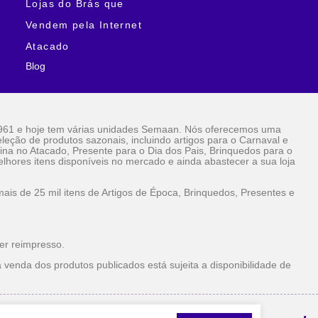
Lojas do Brás que
Vendem pela Internet
Atacado
Blog
961 e hoje tem várias unidades Semaan. Nós oferecemos uma
eção de produtos sazonais, incluindo artigos para o Carnaval e
ina no Atacado, Presente para o Dia dos Pais, Brinquedos para o
lhores itens disponíveis no mercado e ainda abastecer a sua loja
is de 25 mil itens de Artigos de Época, Brinquedos, Presentes e
er reimpresso.
 venda dos produtos publicados está sujeita a disponibilidade de
la Internet Atacado