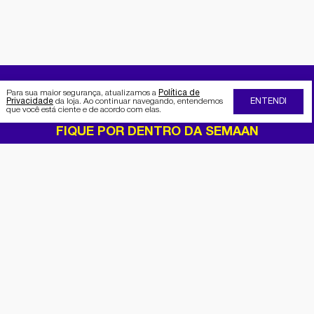
Para sua maior segurança, atualizamos a
Política de
Privacidade
da loja. Ao continuar navegando, entendemos
ENTENDI
que você está ciente e de acordo com elas.
FIQUE POR DENTRO DA SEMAAN
Receba no seu e-mail nossas
promoções e novidades
Cadastrar