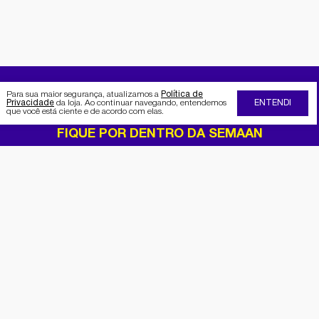
Para sua maior segurança, atualizamos a
Política de
Privacidade
da loja. Ao continuar navegando, entendemos
ENTENDI
que você está ciente e de acordo com elas.
FIQUE POR DENTRO DA SEMAAN
Receba no seu e-mail nossas
promoções e novidades
Cadastrar