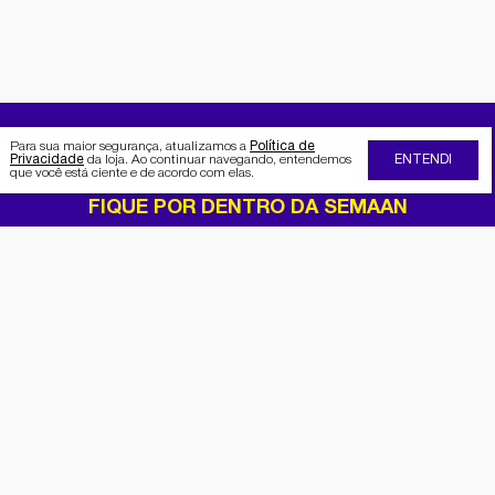
Para sua maior segurança, atualizamos a
Política de
Privacidade
da loja. Ao continuar navegando, entendemos
ENTENDI
que você está ciente e de acordo com elas.
FIQUE POR DENTRO DA SEMAAN
Receba no seu e-mail nossas
promoções e novidades
Cadastrar