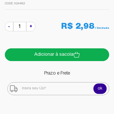
924482
R$ 2,98
+
-
Adicionar à sacola
Prazo e Frete
ok