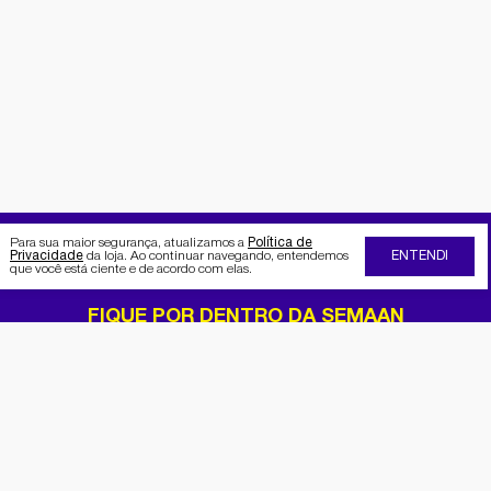
Para sua maior segurança, atualizamos a
Política de
Privacidade
da loja. Ao continuar navegando, entendemos
ENTENDI
que você está ciente e de acordo com elas.
FIQUE POR DENTRO DA SEMAAN
Receba no seu e-mail nossas
promoções e novidades