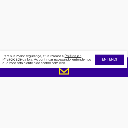
Para sua maior segurança, atualizamos a
Política de
Privacidade
da loja. Ao continuar navegando, entendemos
ENTENDI
que você está ciente e de acordo com elas.
FIQUE POR DENTRO DA SEMAAN
Receba no seu e-mail nossas
promoções e novidades