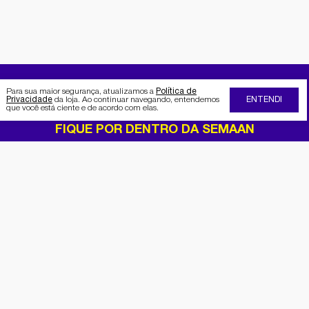
Para sua maior segurança, atualizamos a
Política de
Privacidade
da loja. Ao continuar navegando, entendemos
ENTENDI
que você está ciente e de acordo com elas.
FIQUE POR DENTRO DA SEMAAN
Receba no seu e-mail nossas
promoções e novidades
Cadastrar