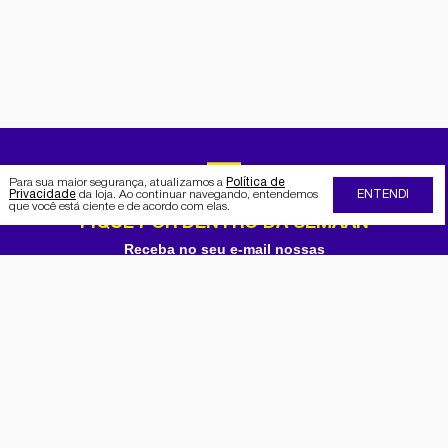
Para sua maior segurança, atualizamos a
Política de
Privacidade
da loja. Ao continuar navegando, entendemos
ENTENDI
que você está ciente e de acordo com elas.
FIQUE POR DENTRO DA SEMAAN
Receba no seu e-mail nossas
promoções e novidades
Cadastrar