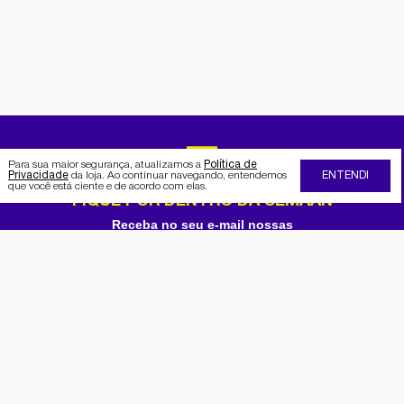
Para sua maior segurança, atualizamos a
Política de
Privacidade
da loja. Ao continuar navegando, entendemos
ENTENDI
que você está ciente e de acordo com elas.
FIQUE POR DENTRO DA SEMAAN
Receba no seu e-mail nossas
promoções e novidades
Cadastrar