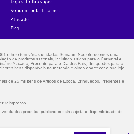
Lojas do Brás que
Vendem pela Internet
Atacado
Blog
961 e hoje tem várias unidades Semaan. Nós oferecemos uma
eção de produtos sazonais, incluindo artigos para o Carnaval e
ina no Atacado, Presente para o Dia dos Pais, Brinquedos para o
lhores itens disponíveis no mercado e ainda abastecer a sua loja
is de 25 mil itens de Artigos de Época, Brinquedos, Presentes e
er reimpresso.
 venda dos produtos publicados está sujeita a disponibilidade de
la Internet Atacado