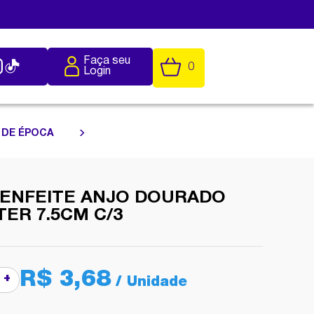
Faça seu
0
Login
 DE ÉPOCA
 ENFEITE ANJO DOURADO
TER 7.5CM C/3
R$ 3,68
+