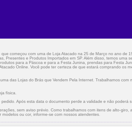
o que começou com uma de Loja Atacado na 25 de Março no ano de 1
as, Presentes e Produtos Importados em SP. Além disso, temos uma sel
rodutos para a Páscoa e para a Festa Junina, prendas para Festa Jun
 Atacado Online. Você pode ter certeza de que estará comprando os me
 uma das Lojas do Brás que Vendem Pela Internet. Trabalhamos com ma
a física.
o pedido. Após esta data o documento perde a validade e não poderá s
erações, sem aviso prévio. Como trabalhamos com itens de alto-giro, a
r modelos ou cor, informe-se com nossos atendentes.
do
Utilidade Doméstica Atacado
Lojas do Brás que Vendem pe