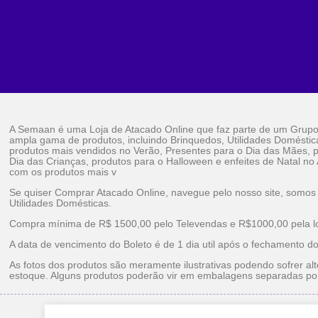
A Semaan é uma Loja de Atacado Online que faz parte de um Grup
ampla gama de produtos, incluindo Brinquedos, Utilidades Doméstic
produtos mais vendidos no Verão, Presentes para o Dia das Mães, p
Dia das Crianças, produtos para o Halloween e enfeites de Natal no
com os produtos mais v
Se quiser Comprar Atacado Online, navegue pelo nosso site, somos
Utilidades Domésticas.
Compra mínima de R$ 1500,00 pelo Televendas e R$1000,00 pela loj
A data de vencimento do Boleto é de 1 dia util após o fechamento d
As fotos dos produtos são meramente ilustrativas podendo sofrer alt
estoque. Alguns produtos poderão vir em embalagens separadas po
Brinquedos Ataca