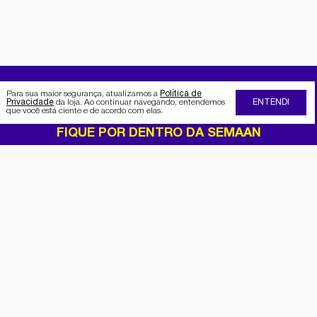
Para sua maior segurança, atualizamos a
Política de
Privacidade
da loja. Ao continuar navegando, entendemos
ENTENDI
que você está ciente e de acordo com elas.
FIQUE POR DENTRO DA SEMAAN
Receba no seu e-mail nossas
promoções e novidades
Cadastrar