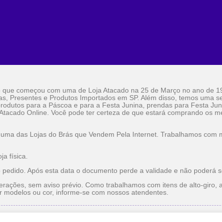
o que começou com uma de Loja Atacado na 25 de Março no ano de 1
as, Presentes e Produtos Importados em SP. Além disso, temos uma sel
rodutos para a Páscoa e para a Festa Junina, prendas para Festa Jun
 Atacado Online. Você pode ter certeza de que estará comprando os me
 uma das Lojas do Brás que Vendem Pela Internet. Trabalhamos com ma
a física.
o pedido. Após esta data o documento perde a validade e não poderá s
erações, sem aviso prévio. Como trabalhamos com itens de alto-giro, a
r modelos ou cor, informe-se com nossos atendentes.
do
Utilidade Doméstica Atacado
Lojas do Brás que Vendem pe