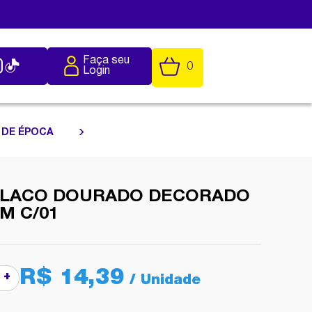
Faça seu
0
Login
 DE ÉPOCA
8 LACO DOURADO DECORADO
M C/01
R$ 14,39
+