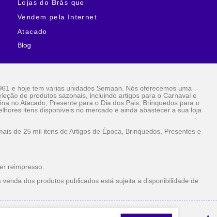
Lojas do Brás que
Vendem pela Internet
Atacado
Blog
961 e hoje tem várias unidades Semaan. Nós oferecemos uma
eção de produtos sazonais, incluindo artigos para o Carnaval e
ina no Atacado, Presente para o Dia dos Pais, Brinquedos para o
lhores itens disponíveis no mercado e ainda abastecer a sua loja
is de 25 mil itens de Artigos de Época, Brinquedos, Presentes e
er reimpresso.
 venda dos produtos publicados está sujeita a disponibilidade de
la Internet Atacado