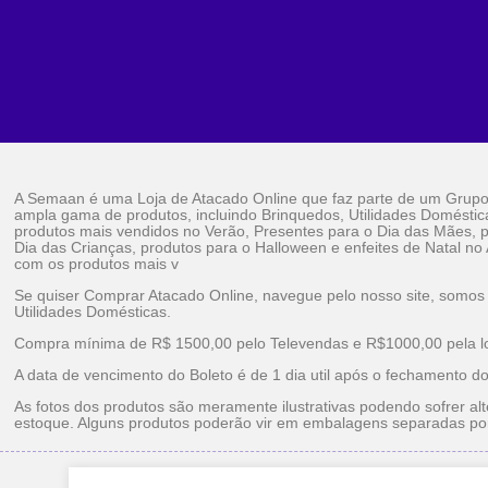
A Semaan é uma Loja de Atacado Online que faz parte de um Grup
ampla gama de produtos, incluindo Brinquedos, Utilidades Doméstic
produtos mais vendidos no Verão, Presentes para o Dia das Mães, p
Dia das Crianças, produtos para o Halloween e enfeites de Natal no
com os produtos mais v
Se quiser Comprar Atacado Online, navegue pelo nosso site, somos
Utilidades Domésticas.
Compra mínima de R$ 1500,00 pelo Televendas e R$1000,00 pela loj
A data de vencimento do Boleto é de 1 dia util após o fechamento d
As fotos dos produtos são meramente ilustrativas podendo sofrer alt
estoque. Alguns produtos poderão vir em embalagens separadas po
Brinquedos Ataca