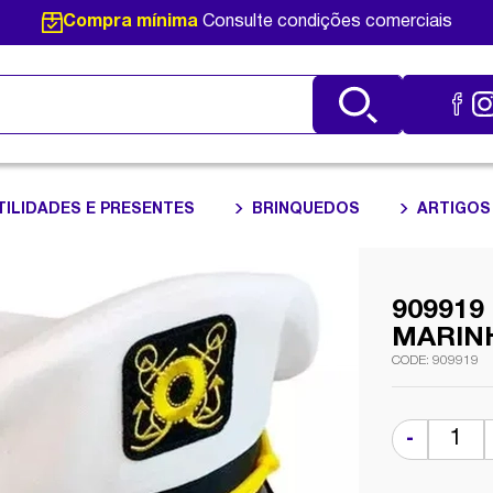
Compra mínima
Consulte condições comerciais
TILIDADES E PRESENTES
BRINQUEDOS
ARTIGOS
909919
MARIN
909919
-