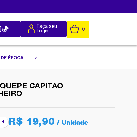
Faça seu
0
Login
 DE ÉPOCA
 QUEPE CAPITAO
HEIRO
R$ 19,90
+