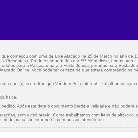
o que começou com uma de Loja Atacado na 25 de Março no ano de 1
as, Presentes e Produtos Importados em SP. Além disso, temos uma sel
rodutos para a Páscoa e para a Festa Junina, prendas para Festa Jun
 Atacado Online. Você pode ter certeza de que estará comprando os me
 uma das Lojas do Brás que Vendem Pela Internet. Trabalhamos com ma
a física.
o pedido. Após esta data o documento perde a validade e não poderá s
erações, sem aviso prévio. Como trabalhamos com itens de alto-giro, a
r modelos ou cor, informe-se com nossos atendentes.
do
Utilidade Doméstica Atacado
Lojas do Brás que Vendem pe