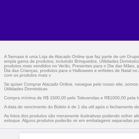
A Semaan é uma Loja de Atacado Online que faz parte de um Grup
ampla gama de produtos, incluindo Brinquedos, Utilidades Doméstic
produtos mais vendidos no Verão, Presentes para o Dia das Mães, p
Dia das Crianças, produtos para o Halloween e enfeites de Natal no
com os produtos mais v
Se quiser Comprar Atacado Online, navegue pelo nosso site, somos
Utilidades Domésticas.
Compra mínima de R$ 1500,00 pelo Televendas e R$1000,00 pela loj
A data de vencimento do Boleto é de 1 dia util após o fechamento d
As fotos dos produtos são meramente ilustrativas podendo sofrer alt
estoque. Alguns produtos poderão vir em embalagens separadas po
Brinquedos Ataca