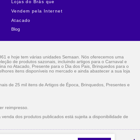
Lojas do Brás que
Vendem pela Internet
Atacado
Blog
961 e hoje tem várias unidades Semaan. Nós oferecemos uma
eção de produtos sazonais, incluindo artigos para o Carnaval e
ina no Atacado, Presente para o Dia dos Pais, Brinquedos para o
lhores itens disponíveis no mercado e ainda abastecer a sua loja
is de 25 mil itens de Artigos de Época, Brinquedos, Presentes e
er reimpresso.
 venda dos produtos publicados está sujeita a disponibilidade de
la Internet Atacado