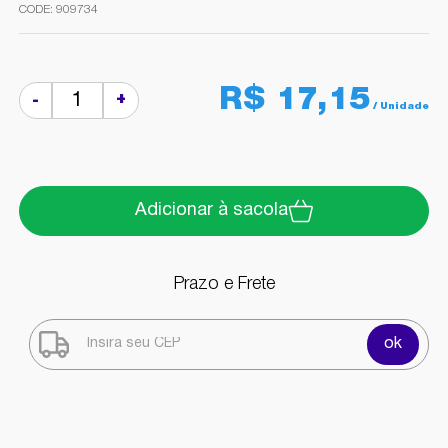
909734
R$ 17,15
+
-
Adicionar à sacola
Prazo e Frete
ok