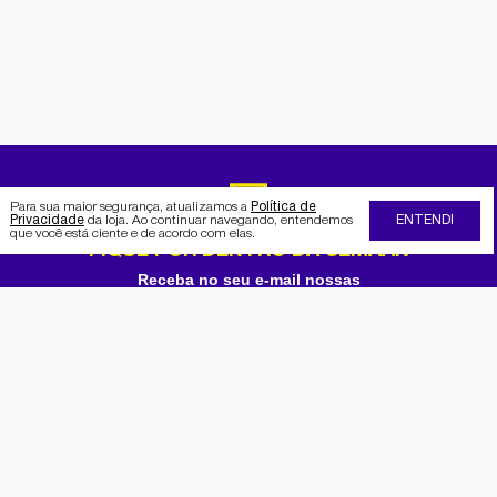
Para sua maior segurança, atualizamos a
Política de
Privacidade
da loja. Ao continuar navegando, entendemos
ENTENDI
que você está ciente e de acordo com elas.
FIQUE POR DENTRO DA SEMAAN
Receba no seu e-mail nossas
promoções e novidades
Cadastrar