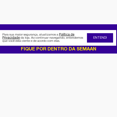
Para sua maior segurança, atualizamos a
Política de
Privacidade
da loja. Ao continuar navegando, entendemos
ENTENDI
que você está ciente e de acordo com elas.
FIQUE POR DENTRO DA SEMAAN
Receba no seu e-mail nossas
promoções e novidades
Cadastrar